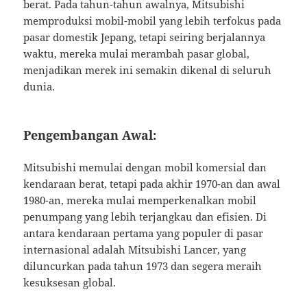
berat. Pada tahun-tahun awalnya, Mitsubishi
memproduksi mobil-mobil yang lebih terfokus pada
pasar domestik Jepang, tetapi seiring berjalannya
waktu, mereka mulai merambah pasar global,
menjadikan merek ini semakin dikenal di seluruh
dunia.
Pengembangan Awal:
Mitsubishi memulai dengan mobil komersial dan
kendaraan berat, tetapi pada akhir 1970-an dan awal
1980-an, mereka mulai memperkenalkan mobil
penumpang yang lebih terjangkau dan efisien. Di
antara kendaraan pertama yang populer di pasar
internasional adalah Mitsubishi Lancer, yang
diluncurkan pada tahun 1973 dan segera meraih
kesuksesan global.