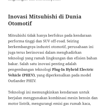
Inovasi Mitsubishi di Dunia
Otomotif
Mitsubishi tidak hanya berfokus pada kendaraan
performa tinggi dan SUV off-road. Seiring
berkembangnya industri otomotif, perusahaan ini
juga terus berinovasi dalam menghadirkan
teknologi yang ramah lingkungan dan efisien bahan
bakar. Salah satu inovasi penting adalah
pengembangan teknologi
Plug-In Hybrid Electric
Vehicle (PHEV)
, yang diperkenalkan pada model
Outlander PHEV.
Teknologi ini memungkinkan kendaraan untuk
berjalan menggunakan kombinasi mesin bensin dan
motor listrik, mengurangi emisi gas rumah kaca,