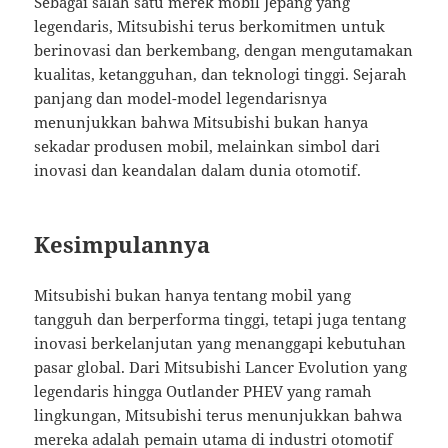
Sebagai salah satu merek mobil Jepang yang
legendaris, Mitsubishi terus berkomitmen untuk
berinovasi dan berkembang, dengan mengutamakan
kualitas, ketangguhan, dan teknologi tinggi. Sejarah
panjang dan model-model legendarisnya
menunjukkan bahwa Mitsubishi bukan hanya
sekadar produsen mobil, melainkan simbol dari
inovasi dan keandalan dalam dunia otomotif.
Kesimpulannya
Mitsubishi bukan hanya tentang mobil yang
tangguh dan berperforma tinggi, tetapi juga tentang
inovasi berkelanjutan yang menanggapi kebutuhan
pasar global. Dari Mitsubishi Lancer Evolution yang
legendaris hingga Outlander PHEV yang ramah
lingkungan, Mitsubishi terus menunjukkan bahwa
mereka adalah pemain utama di industri otomotif