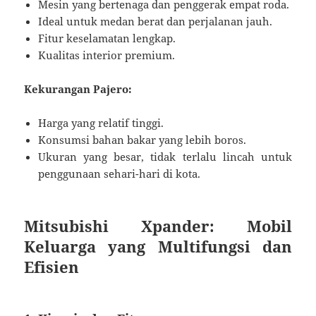
Mesin yang bertenaga dan penggerak empat roda.
Ideal untuk medan berat dan perjalanan jauh.
Fitur keselamatan lengkap.
Kualitas interior premium.
Kekurangan Pajero:
Harga yang relatif tinggi.
Konsumsi bahan bakar yang lebih boros.
Ukuran yang besar, tidak terlalu lincah untuk
penggunaan sehari-hari di kota.
Mitsubishi Xpander: Mobil
Keluarga yang Multifungsi dan
Efisien