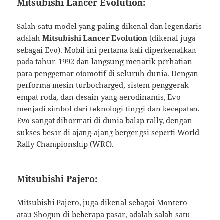
Mitsubishi Lancer Evolution:
Salah satu model yang paling dikenal dan legendaris
adalah
Mitsubishi Lancer Evolution
(dikenal juga
sebagai Evo). Mobil ini pertama kali diperkenalkan
pada tahun 1992 dan langsung menarik perhatian
para penggemar otomotif di seluruh dunia. Dengan
performa mesin turbocharged, sistem penggerak
empat roda, dan desain yang aerodinamis, Evo
menjadi simbol dari teknologi tinggi dan kecepatan.
Evo sangat dihormati di dunia balap rally, dengan
sukses besar di ajang-ajang bergengsi seperti World
Rally Championship (WRC).
Mitsubishi Pajero:
Mitsubishi Pajero, juga dikenal sebagai Montero
atau Shogun di beberapa pasar, adalah salah satu