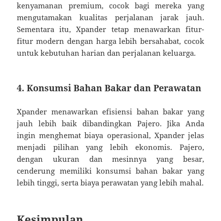
kenyamanan premium, cocok bagi mereka yang
mengutamakan kualitas perjalanan jarak jauh.
Sementara itu, Xpander tetap menawarkan fitur-
fitur modern dengan harga lebih bersahabat, cocok
untuk kebutuhan harian dan perjalanan keluarga.
4. Konsumsi Bahan Bakar dan Perawatan
Xpander menawarkan efisiensi bahan bakar yang
jauh lebih baik dibandingkan Pajero. Jika Anda
ingin menghemat biaya operasional, Xpander jelas
menjadi pilihan yang lebih ekonomis. Pajero,
dengan ukuran dan mesinnya yang besar,
cenderung memiliki konsumsi bahan bakar yang
lebih tinggi, serta biaya perawatan yang lebih mahal.
Kesimpulan