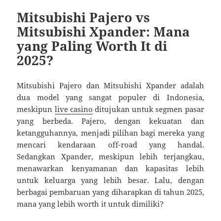
Mitsubishi Pajero vs
Mitsubishi Xpander: Mana
yang Paling Worth It di
2025?
Mitsubishi Pajero dan Mitsubishi Xpander adalah
dua model yang sangat populer di Indonesia,
meskipun
live casino
ditujukan untuk segmen pasar
yang berbeda. Pajero, dengan kekuatan dan
ketangguhannya, menjadi pilihan bagi mereka yang
mencari kendaraan off-road yang handal.
Sedangkan Xpander, meskipun lebih terjangkau,
menawarkan kenyamanan dan kapasitas lebih
untuk keluarga yang lebih besar. Lalu, dengan
berbagai pembaruan yang diharapkan di tahun 2025,
mana yang lebih worth it untuk dimiliki?