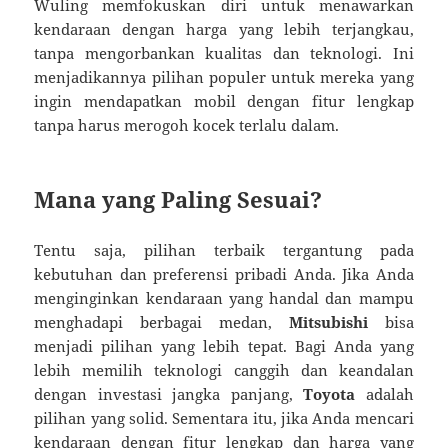
Wuling memfokuskan diri untuk menawarkan
kendaraan dengan harga yang lebih terjangkau,
tanpa mengorbankan kualitas dan teknologi. Ini
menjadikannya pilihan populer untuk mereka yang
ingin mendapatkan mobil dengan fitur lengkap
tanpa harus merogoh kocek terlalu dalam.
Mana yang Paling Sesuai?
Tentu saja, pilihan terbaik tergantung pada
kebutuhan dan preferensi pribadi Anda. Jika Anda
menginginkan kendaraan yang handal dan mampu
menghadapi berbagai medan,
Mitsubishi
bisa
menjadi pilihan yang lebih tepat. Bagi Anda yang
lebih memilih teknologi canggih dan keandalan
dengan investasi jangka panjang,
Toyota
adalah
pilihan yang solid. Sementara itu, jika Anda mencari
kendaraan dengan fitur lengkap dan harga yang