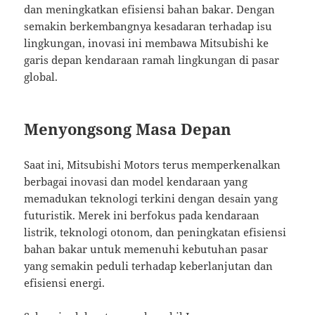
dan meningkatkan efisiensi bahan bakar. Dengan
semakin berkembangnya kesadaran terhadap isu
lingkungan, inovasi ini membawa Mitsubishi ke
garis depan kendaraan ramah lingkungan di pasar
global.
Menyongsong Masa Depan
Saat ini, Mitsubishi Motors terus memperkenalkan
berbagai inovasi dan model kendaraan yang
memadukan teknologi terkini dengan desain yang
futuristik. Merek ini berfokus pada kendaraan
listrik, teknologi otonom, dan peningkatan efisiensi
bahan bakar untuk memenuhi kebutuhan pasar
yang semakin peduli terhadap keberlanjutan dan
efisiensi energi.