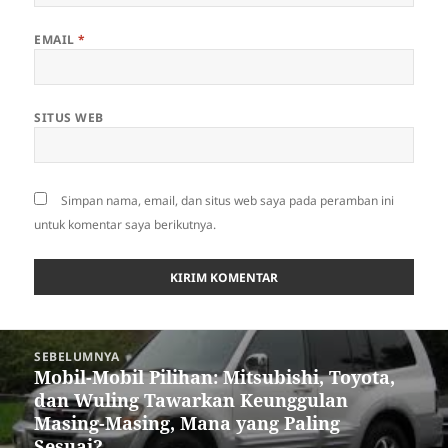
EMAIL
*
SITUS WEB
Simpan nama, email, dan situs web saya pada peramban ini
untuk komentar saya berikutnya.
Navigasi
SEBELUMNYA
pos
Mobil-Mobil Pilihan: Mitsubishi, Toyota,
Pos
dan Wuling Tawarkan Keunggulan
sebelumnya:
Masing-Masing, Mana yang Paling
Sesuai?