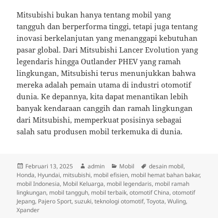
Mitsubishi bukan hanya tentang mobil yang
tangguh dan berperforma tinggi, tetapi juga tentang
inovasi berkelanjutan yang menanggapi kebutuhan
pasar global. Dari Mitsubishi Lancer Evolution yang
legendaris hingga Outlander PHEV yang ramah
lingkungan, Mitsubishi terus menunjukkan bahwa
mereka adalah pemain utama di industri otomotif
dunia. Ke depannya, kita dapat menantikan lebih
banyak kendaraan canggih dan ramah lingkungan
dari Mitsubishi, memperkuat posisinya sebagai
salah satu produsen mobil terkemuka di dunia.
Diposkan
Penulis
Kategori
Tag
Februari 13, 2025
admin
Mobil
desain mobil
,
pada
Honda
,
Hyundai
,
mitsubishi
,
mobil efisien
,
mobil hemat bahan bakar
,
mobil Indonesia
,
Mobil Keluarga
,
mobil legendaris
,
mobil ramah
lingkungan
,
mobil tangguh
,
mobil terbaik
,
otomotif China
,
otomotif
Jepang
,
Pajero Sport
,
suzuki
,
teknologi otomotif
,
Toyota
,
Wuling
,
Xpander