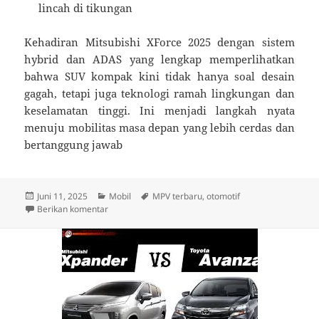
lincah di tikungan
Kehadiran Mitsubishi XForce 2025 dengan sistem
hybrid dan ADAS yang lengkap memperlihatkan
bahwa SUV kompak kini tidak hanya soal desain
gagah, tetapi juga teknologi ramah lingkungan dan
keselamatan tinggi. Ini menjadi langkah nyata
menuju mobilitas masa depan yang lebih cerdas dan
bertanggung jawab
Diposkan
Kategori
Tag
Juni 11, 2025
Mobil
MPV terbaru
,
otomotif
pada
untuk Mitsubishi XForce 2025 Diluncurkan: SUV Hyb
Berikan komentar