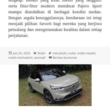
lengkap. Desain yang kuat, mesin yang tangguh,
serta fitur-fitur modern membuat Pajero Sport
mampu diandalkan di berbagai kondisi medan.
Dengan segala keunggulannya, kendaraan ini tetap
menjadi pilihan favorit bagi mereka yang berjiwa
petualang dan mengutamakan kualitas dalam setiap
perjalanan.
Diposkan
Kategori
Tag
Juni 26, 2025
Mobil
mitsubishi
,
mobil
,
mobil mewah
,
pada
untuk Mitsubishi Pajero 
mobil mitshubishi
,
otomotif
Berikan komentar