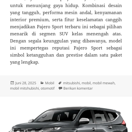
untuk menunjang gaya hidup. Kombinasi desain
yang tangguh, performa mesin andal, kenyamanan
interior premium, serta fitur keselamatan canggih
menjadikan Pajero Sport terbaru ini sebagai pilihan
menarik di segmen SUV kelas menengah atas.
Dengan segala keunggulan yang dibawanya, model
ini mempertegas reputasi Pajero Sport sebagai
simbol ketangguhan dan prestise dalam satu paket
yang lengkap.
Diposkan
Kategori
Tag
Juni 28, 2025
Mobil
mitsubishi
,
mobil
,
mobil mewah
,
pada
untuk New Mitsubishi P
mobil mitshubishi
,
otomotif
Berikan komentar