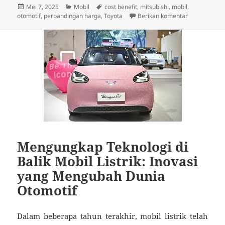
Diposkan
Kategori
Tag
Mei 7, 2025
Mobil
cost benefit
,
mitsubishi
,
mobil
,
pada
untuk Mitsub
otomotif
,
perbandingan harga
,
Toyota
Berikan komentar
Mengungkap Teknologi di
Balik Mobil Listrik: Inovasi
yang Mengubah Dunia
Otomotif
Dalam beberapa tahun terakhir, mobil listrik telah