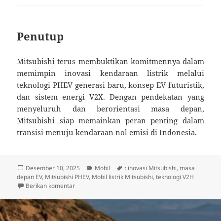
Penutup
Mitsubishi terus membuktikan komitmennya dalam
memimpin inovasi kendaraan listrik melalui
teknologi PHEV generasi baru, konsep EV futuristik,
dan sistem energi V2X. Dengan pendekatan yang
menyeluruh dan berorientasi masa depan,
Mitsubishi siap memainkan peran penting dalam
transisi menuju kendaraan nol emisi di Indonesia.
Diposkan
Kategori
Tag
Desember 10, 2025
Mobil
: inovasi Mitsubishi
,
masa
pada
depan EV
,
Mitsubishi PHEV
,
Mobil listrik Mitsubishi
,
teknologi V2H
untuk Inovasi Mobil Listrik Mitsubishi: Evolusi Tekn
Berikan komentar