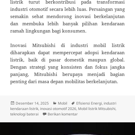
listrik turut berkontribusi pada transformasi
industri otomotif secara lebih luas. Persaingan yang
semakin sehat mendorong inovasi berkelanjutan
dan membuka lebih banyak pilihan kendaraan
ramah lingkungan bagi konsumen.
Inovasi Mitsubishi di industri mobil listrik
diharapkan dapat mempercepat adopsi kendaraan
listrik, baik di pasar domestik maupun global.
Dengan strategi yang konsisten dan fokus jangka
panjang, Mitsubishi berupaya menjadi bagian
penting dari masa depan mobilitas berkelanjutan.
Diposkan
Kategori
Tag
Desember 14, 2025
Mobil
Efisiensi Energi
,
industri
pada
kendaraan listrik
,
inovasi otomotif 2026
,
Mobil listrik Mitsubishi
,
untuk Inovasi Mitsubishi di Industr
teknologi baterai
Berikan komentar