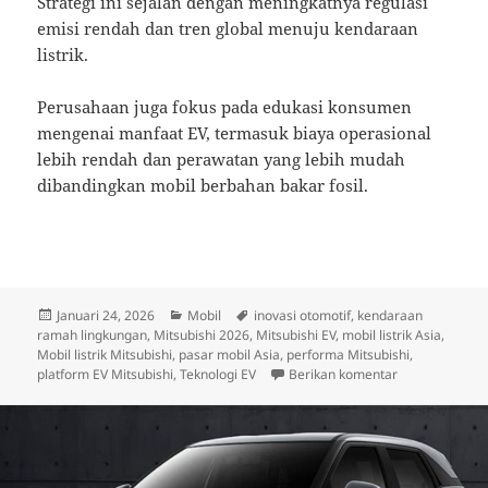
Strategi ini sejalan dengan meningkatnya regulasi
emisi rendah dan tren global menuju kendaraan
listrik.
Perusahaan juga fokus pada edukasi konsumen
mengenai manfaat EV, termasuk biaya operasional
lebih rendah dan perawatan yang lebih mudah
dibandingkan mobil berbahan bakar fosil.
Diposkan
Kategori
Tag
Januari 24, 2026
Mobil
inovasi otomotif
,
kendaraan
pada
ramah lingkungan
,
Mitsubishi 2026
,
Mitsubishi EV
,
mobil listrik Asia
,
Mobil listrik Mitsubishi
,
pasar mobil Asia
,
performa Mitsubishi
,
untuk Mitsubis
platform EV Mitsubishi
,
Teknologi EV
Berikan komentar