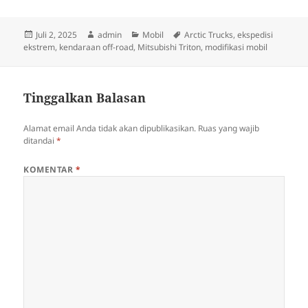
Diposkan
Penulis
Kategori
Tag
Juli 2, 2025
admin
Mobil
Arctic Trucks
,
ekspedisi
pada
ekstrem
,
kendaraan off-road
,
Mitsubishi Triton
,
modifikasi mobil
Tinggalkan Balasan
Alamat email Anda tidak akan dipublikasikan.
Ruas yang wajib
ditandai
*
KOMENTAR
*