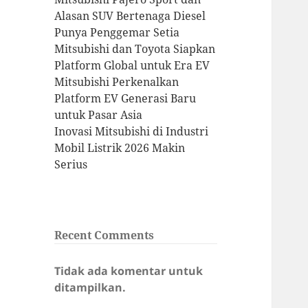
Alasan SUV Bertenaga Diesel
Punya Penggemar Setia
Mitsubishi dan Toyota Siapkan
Platform Global untuk Era EV
Mitsubishi Perkenalkan
Platform EV Generasi Baru
untuk Pasar Asia
Inovasi Mitsubishi di Industri
Mobil Listrik 2026 Makin
Serius
Recent Comments
Tidak ada komentar untuk
ditampilkan.