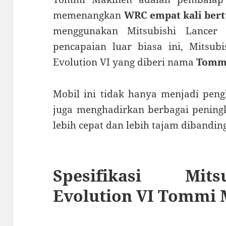
memenangkan
WRC empat kali bert
menggunakan Mitsubishi Lancer 
pencapaian luar biasa ini, Mitsub
Evolution VI yang diberi nama
Tommi
Mobil ini tidak hanya menjadi peng
juga menghadirkan berbagai pening
lebih cepat dan lebih tajam dibandin
Spesifikasi Mit
Evolution VI Tommi 