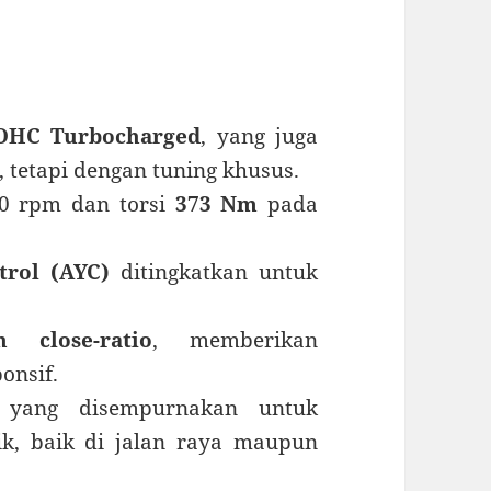
OHC Turbocharged
, yang juga
 tetapi dengan tuning khusus.
0 rpm dan torsi
373 Nm
pada
trol (AYC)
ditingkatkan untuk
 close-ratio
, memberikan
onsif.
yang disempurnakan untuk
k, baik di jalan raya maupun