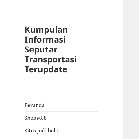
Kumpulan
Informasi
Seputar
Transportasi
Terupdate
Beranda
Sbobet88
Situs judi bola