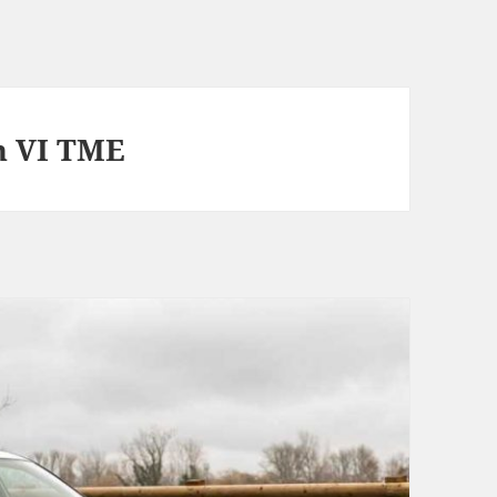
on VI TME