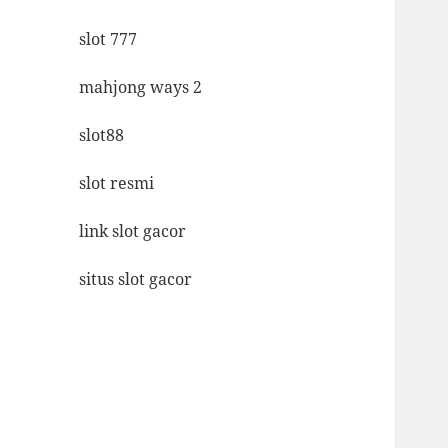
slot 777
mahjong ways 2
slot88
slot resmi
link slot gacor
situs slot gacor