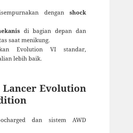
disempurnakan dengan
shock
mekanis
di bagian depan dan
tas saat menikung.
kan Evolution VI standar,
ian lebih baik.
 Lancer Evolution
ition
ocharged dan sistem AWD