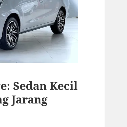
e: Sedan Kecil
g Jarang