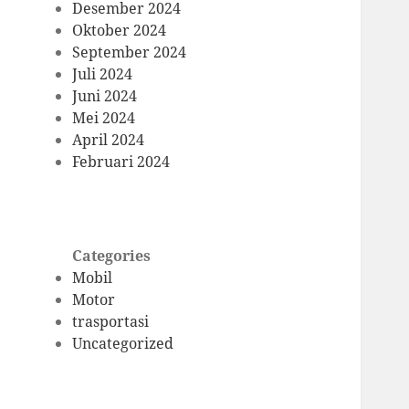
Desember 2024
Oktober 2024
September 2024
Juli 2024
Juni 2024
Mei 2024
April 2024
Februari 2024
Categories
Mobil
Motor
trasportasi
Uncategorized