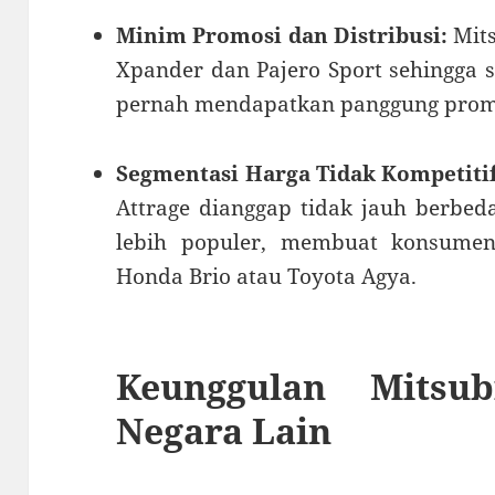
Minim Promosi dan Distribusi:
Mits
Xpander dan Pajero Sport sehingga se
pernah mendapatkan panggung promos
Segmentasi Harga Tidak Kompetitif
Attrage dianggap tidak jauh berbe
lebih populer, membuat konsumen
Honda Brio atau Toyota Agya.
Keunggulan Mitsub
Negara Lain