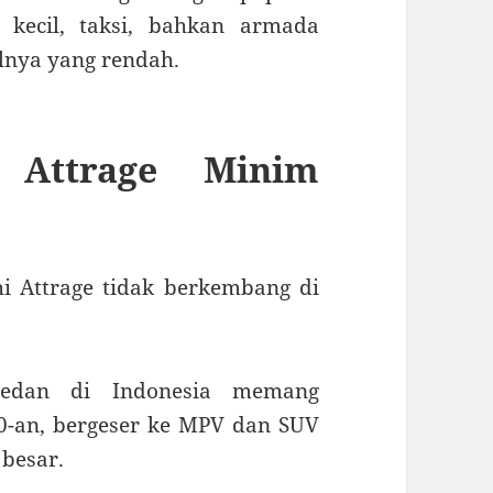
 kecil, taksi, bahkan armada
lnya yang rendah.
i Attrage Minim
i Attrage tidak berkembang di
edan di Indonesia memang
0-an, bergeser ke MPV dan SUV
 besar.