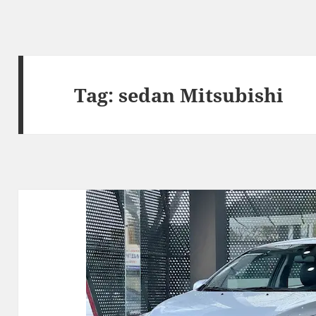
Tag:
sedan Mitsubishi