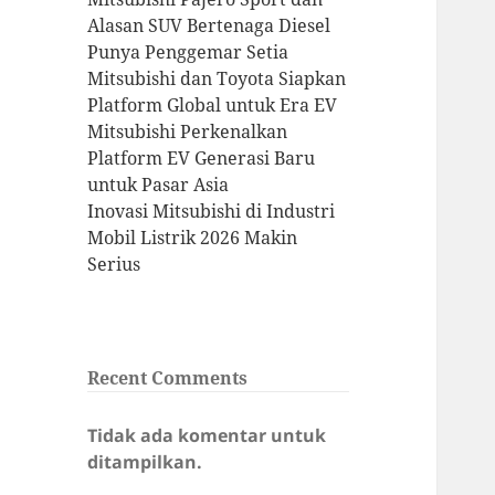
Alasan SUV Bertenaga Diesel
Punya Penggemar Setia
Mitsubishi dan Toyota Siapkan
Platform Global untuk Era EV
Mitsubishi Perkenalkan
Platform EV Generasi Baru
untuk Pasar Asia
Inovasi Mitsubishi di Industri
Mobil Listrik 2026 Makin
Serius
Recent Comments
Tidak ada komentar untuk
ditampilkan.