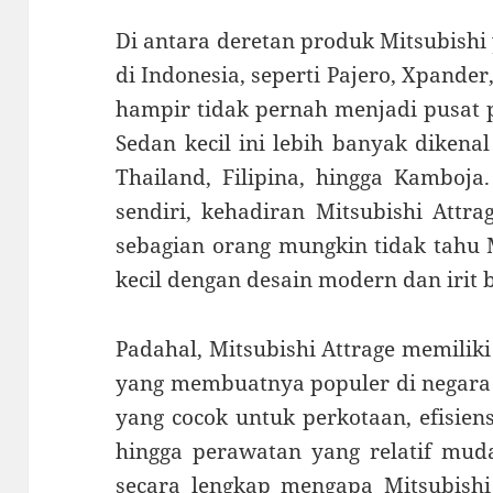
Di antara deretan produk Mitsubishi
di Indonesia, seperti Pajero, Xpande
hampir tidak pernah menjadi pusat p
Sedan kecil ini lebih banyak dikenal
Thailand, Filipina, hingga Kamboja
sendiri, kehadiran Mitsubishi Attra
sebagian orang mungkin tidak tahu 
kecil dengan desain modern dan irit 
Padahal, Mitsubishi Attrage memiliki
yang membuatnya populer di negara 
yang cocok untuk perkotaan, efisien
hingga perawatan yang relatif mud
secara lengkap mengapa Mitsubishi 