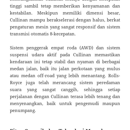
tinggi sambil tetap memberikan kenyamanan dan
kestabilan. Meskipun memiliki dimensi besar,
Cullinan mampu berakselerasi dengan halus, berkat
pengaturan mesin yang sangat responsif dan sistem
transmisi otomatis 8-kecepatan.
Sistem penggerak empat roda (AWD) dan sistem
suspensi udara aktif pada Cullinan memastikan
kendaraan ini tetap stabil dan nyaman di berbagai
medan jalan, baik itu jalan perkotaan yang mulus
atau medan off-road yang lebih menantang. Rolls-
Royce juga telah merancang sistem peredaman
suara yang sangat canggih, sehingga setiap
perjalanan dengan Cullinan terasa lebih tenang dan
menyenangkan, baik untuk pengemudi maupun
penumpang.