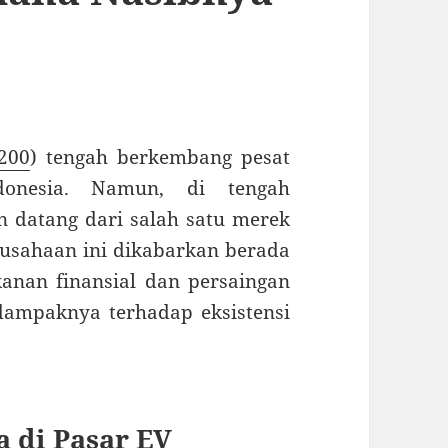
 200
) tengah berkembang pesat
donesia. Namun, di tengah
 datang dari salah satu merek
erusahaan ini dikabarkan berada
anan finansial dan persaingan
dampaknya terhadap eksistensi
a di Pasar EV