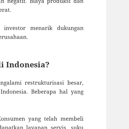
n negatif. Biaya produksi dan
erat.
investor menarik dukungan
erusahaan.
i Indonesia?
galami restrukturisasi besar,
Indonesia. Beberapa hal yang
onsumen yang telah membeli
apatkan layanan servis, suku