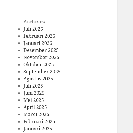
Archives
Juli 2026
Februari 2026
Januari 2026
Desember 2025
November 2025
Oktober 2025
September 2025
Agustus 2025
Juli 2025
Juni 2025
Mei 2025
April 2025
Maret 2025
Februari 2025
Januari 2025