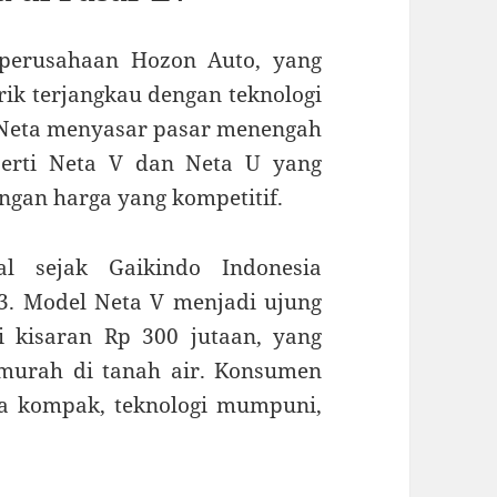
perusahaan Hozon Auto, yang
ik terjangkau dengan teknologi
 Neta menyasar pasar menengah
erti Neta V dan Neta U yang
gan harga yang kompetitif.
al sejak Gaikindo Indonesia
23. Model Neta V menjadi ujung
 kisaran Rp 300 jutaan, yang
ermurah di tanah air. Konsumen
a kompak, teknologi mumpuni,