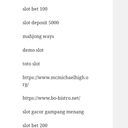
slot bet 100
slot deposit 5000
mahjong ways
demo slot
toto slot
https://www.mcmichaelhigh.o
rg/
https://www.bo-bistro.net/
slot gacor gampang menang
slot bet 200