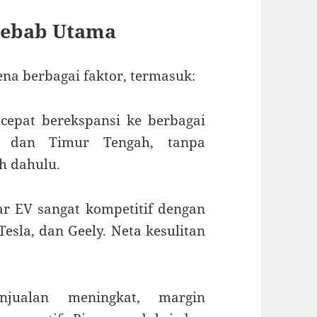
yebab Utama
na berbagai faktor, termasuk:
cepat berekspansi ke berbagai
a dan Timur Tengah, tanpa
h dahulu.
ar EV sangat kompetitif dengan
esla, dan Geely. Neta kesulitan
ualan meningkat, margin