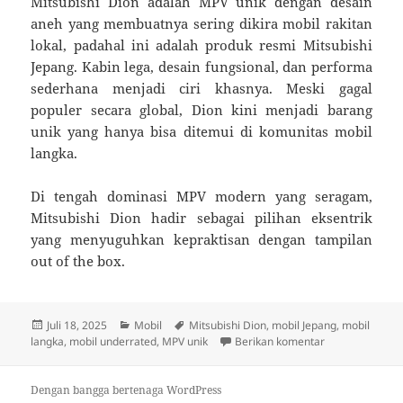
Mitsubishi Dion adalah MPV unik dengan desain
aneh yang membuatnya sering dikira mobil rakitan
lokal, padahal ini adalah produk resmi Mitsubishi
Jepang. Kabin lega, desain fungsional, dan performa
sederhana menjadi ciri khasnya. Meski gagal
populer secara global, Dion kini menjadi barang
unik yang hanya bisa ditemui di komunitas mobil
langka.
Di tengah dominasi MPV modern yang seragam,
Mitsubishi Dion hadir sebagai pilihan eksentrik
yang menyuguhkan kepraktisan dengan tampilan
out of the box.
Diposkan
Kategori
Tag
Juli 18, 2025
Mobil
Mitsubishi Dion
,
mobil Jepang
,
mobil
pada
untuk Mitsubish
langka
,
mobil underrated
,
MPV unik
Berikan komentar
Dengan bangga bertenaga WordPress