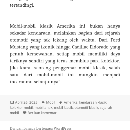
tertandingi.
Mobil-mobil klasik Amerika ini bukan hanya
sekadar kendaraan, melainkan bagian dari sejarah
otomotif yang tak lekang oleh waktu. Dari Ford
Mustang yang ikonik hingga Cadillac Eldorado yang
penuh kemewahan, setiap mobil memiliki daya
tariknya sendiri yang terus membius para kolektor.
Jika kamu seorang penggemar mobil klasik, salah
satu dari mobil-mobil ini mungkin menjadi
incaranmu selanjutnya!
Diposkan
Kategori
Tag
April 26, 2025
Mobil
Amerika
,
kendaraan klasik
,
pada
kolektor mobil
,
mobil antik
,
mobil klasik
,
otomotif klasik
,
sejarah
untuk 5 Mobil Klasik Amerika yang Masih Dic
mobil
Berikan komentar
Dengan bangga bertenaga WordPress