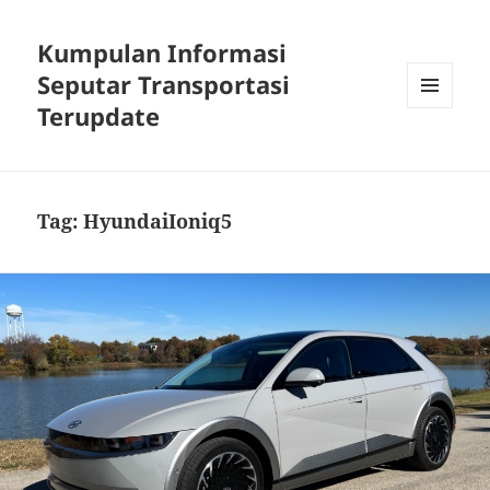
Kumpulan Informasi
Seputar Transportasi
Terupdate
MENU
DAN
WIDGET
Tag:
HyundaiIoniq5