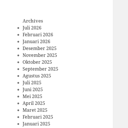
Archives
Juli 2026
Februari 2026
Januari 2026
Desember 2025
November 2025
Oktober 2025
September 2025
Agustus 2025
Juli 2025
Juni 2025
Mei 2025
April 2025
Maret 2025
Februari 2025
Januari 2025