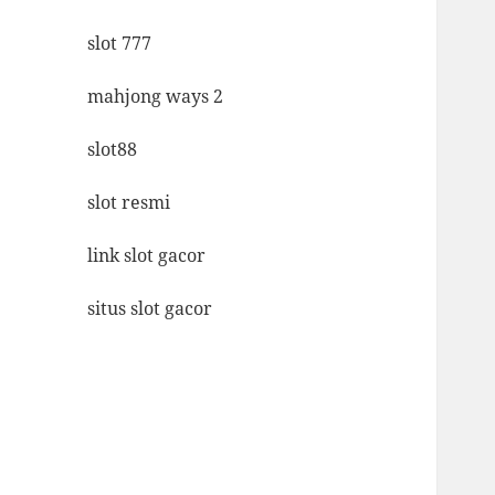
slot 777
mahjong ways 2
slot88
slot resmi
link slot gacor
situs slot gacor