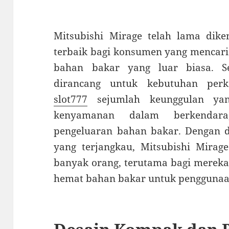
Mitsubishi Mirage telah lama diken
terbaik bagi konsumen yang mencari
bahan bakar yang luar biasa. S
dirancang untuk kebutuhan perk
slot777
sejumlah keunggulan ya
kenyamanan dalam berkendara
pengeluaran bahan bakar. Dengan 
yang terjangkau, Mitsubishi Mirage
banyak orang, terutama bagi merek
hemat bahan bakar untuk penggunaan