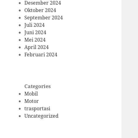
Desember 2024
Oktober 2024
September 2024
Juli 2024
Juni 2024
Mei 2024
April 2024
Februari 2024
Categories
Mobil
Motor
trasportasi
Uncategorized