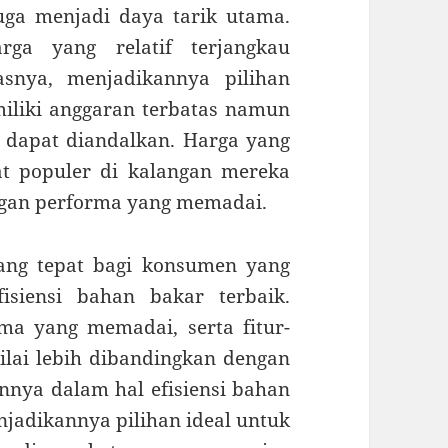
uga menjadi daya tarik utama.
rga yang relatif terjangkau
asnya, menjadikannya pilihan
iliki anggaran terbatas namun
 dapat diandalkan. Harga yang
t populer di kalangan mereka
ngan performa yang memadai.
yang tepat bagi konsumen yang
siensi bahan bakar terbaik.
ma yang memadai, serta fitur-
lai lebih dibandingkan dengan
nnya dalam hal efisiensi bahan
jadikannya pilihan ideal untuk