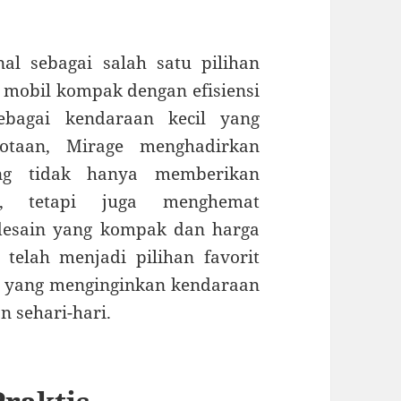
al sebagai salah satu pilihan
 mobil kompak dengan efisiensi
ebagai kendaraan kecil yang
otaan, Mirage menghadirkan
ng tidak hanya memberikan
, tetapi juga menghemat
desain yang kompak dan harga
 telah menjadi pilihan favorit
a yang menginginkan kendaraan
 sehari-hari.