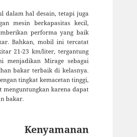
l dalam hal desain, tetapi juga
an mesin berkapasitas kecil,
emberikan performa yang baik
r. Bahkan, mobil ini tercatat
tar 21-23 km/liter, tergantung
ni menjadikan Mirage sebagai
ahan bakar terbaik di kelasnya.
engan tingkat kemacetan tinggi,
gat menguntungkan karena dapat
an bakar.
 Kenyamanan