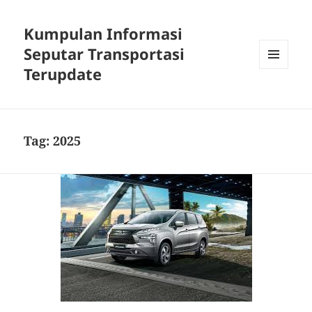
Kumpulan Informasi
Seputar Transportasi
Terupdate
MENU
DAN
WIDGET
Tag:
2025