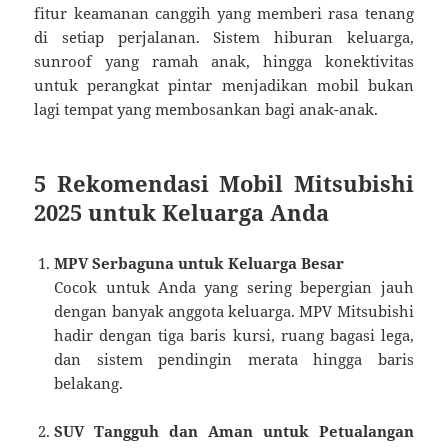
fitur keamanan canggih yang memberi rasa tenang
di setiap perjalanan. Sistem hiburan keluarga,
sunroof yang ramah anak, hingga konektivitas
untuk perangkat pintar menjadikan mobil bukan
lagi tempat yang membosankan bagi anak-anak.
5 Rekomendasi Mobil Mitsubishi
2025 untuk Keluarga Anda
MPV Serbaguna untuk Keluarga Besar
Cocok untuk Anda yang sering bepergian jauh
dengan banyak anggota keluarga. MPV Mitsubishi
hadir dengan tiga baris kursi, ruang bagasi lega,
dan sistem pendingin merata hingga baris
belakang.
SUV Tangguh dan Aman untuk Petualangan