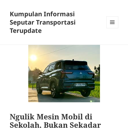
Kumpulan Informasi
Seputar Transportasi
Terupdate
MENU
DAN
WIDGET
Ngulik Mesin Mobil di
Sekolah, Bukan Sekadar