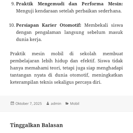
Praktik Mengemudi dan Performa Mesin:
Menguji kendaraan setelah perbaikan sederhana.
Persiapan Karier Otomotif:
Membekali siswa
dengan pengalaman langsung sebelum masuk
dunia kerja.
Praktik mesin mobil di sekolah membuat
pembelajaran lebih hidup dan efektif. Siswa tidak
hanya memahami teori, tetapi juga siap menghadapi
tantangan nyata di dunia otomotif, meningkatkan
keterampilan teknis sekaligus percaya diri.
Diposkan
Penulis
Kategori
Oktober 7, 2025
admin
Mobil
pada
Tinggalkan Balasan