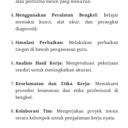
atau performa mesin yang menurun.
Menggunakan Peralatan Bengkel:
Belajar
memakai kunci, alat ukur, dan perangkat
diagnostik.
Simulasi Perbaikan:
Melakukan perbaikan
ringan di bawah pengawasan guru.
Analisis Hasil Kerja:
Mengevaluasi pekerjaan
sendiri untuk meningkatkan akurasi.
Keselamatan dan Etika Kerja:
Memahami
prosedur keamanan dan etika profesional di
bengkel.
Kolaborasi Tim:
Mengerjakan proyek mesin
secara kelompok untuk pengalaman kerja nyata.