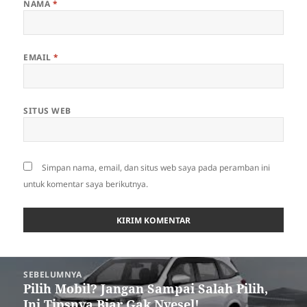
NAMA
*
EMAIL
*
SITUS WEB
Simpan nama, email, dan situs web saya pada peramban ini
untuk komentar saya berikutnya.
Navigasi
SEBELUMNYA
pos
Pilih Mobil? Jangan Sampai Salah Pilih,
Pos
Ini Tipsnya Biar Gak Nyesel!
sebelumnya: