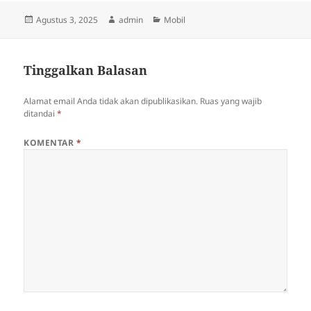
Diposkan
Penulis
Kategori
Agustus 3, 2025
admin
Mobil
pada
Tinggalkan Balasan
Alamat email Anda tidak akan dipublikasikan.
Ruas yang wajib
ditandai
*
KOMENTAR
*