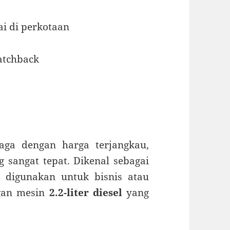
i di perkotaan
atchback
ga dengan harga terjangkau,
 sangat tepat. Dikenal sebagai
digunakan untuk bisnis atau
ngan mesin
2.2-liter diesel
yang