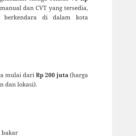
 manual dan CVT yang tersedia,
 berkendara di dalam kota
ga mulai dari
Rp 200 juta
(harga
 dan lokasi).
 bakar