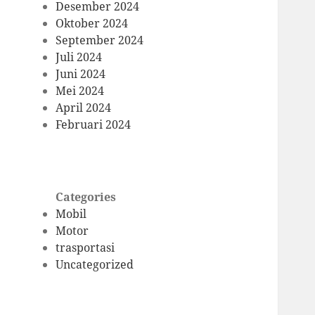
Desember 2024
Oktober 2024
September 2024
Juli 2024
Juni 2024
Mei 2024
April 2024
Februari 2024
Categories
Mobil
Motor
trasportasi
Uncategorized