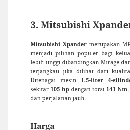
3. Mitsubishi Xpande
Mitsubishi Xpander
merupakan MPV 
menjadi pilihan populer bagi kelu
lebih tinggi dibandingkan Mirage da
terjangkau jika dilihat dari kuali
Ditenagai mesin
1.5-liter 4-silind
sekitar
105 hp
dengan torsi
141 Nm
dan perjalanan jauh.
Harga