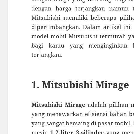
dengan harga terjangkau namun t
Mitsubishi memiliki beberapa pili
dipertimbangkan. Dalam artikel ini
model mobil Mitsubishi termurah ya
bagi kamu yang menginginkan k
terjangkau.
1. Mitsubishi Mirage
Mitsubishi Mirage
adalah pilihan m
yang menawarkan efisiensi bahan ba
yang sangat bersaing di pasar mobil
mesin
1.2-liter 3-silinder
yang meng