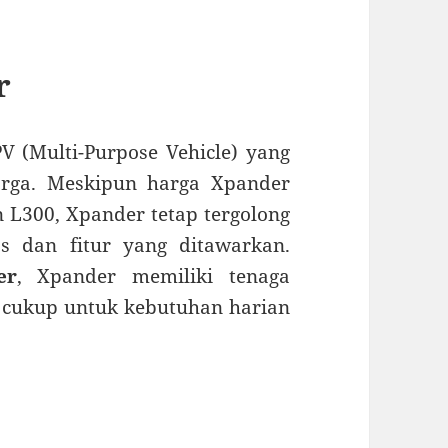
r
(Multi-Purpose Vehicle) yang
arga. Meskipun harga Xpander
n L300, Xpander tetap tergolong
tas dan fitur yang ditawarkan.
er
, Xpander memiliki tenaga
, cukup untuk kebutuhan harian