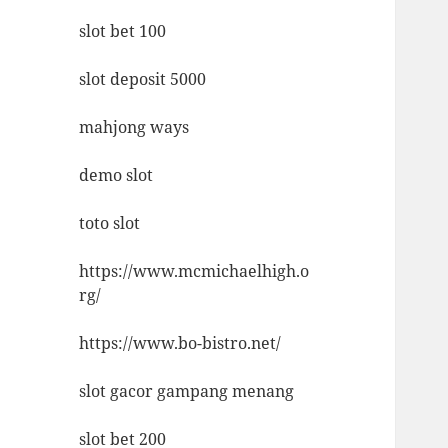
slot bet 100
slot deposit 5000
mahjong ways
demo slot
toto slot
https://www.mcmichaelhigh.o
rg/
https://www.bo-bistro.net/
slot gacor gampang menang
slot bet 200