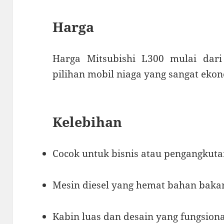
Harga
Harga Mitsubishi L300 mulai dar
pilihan mobil niaga yang sangat ekon
Kelebihan
Cocok untuk bisnis atau pengangkut
Mesin diesel yang hemat bahan baka
Kabin luas dan desain yang fungsiona