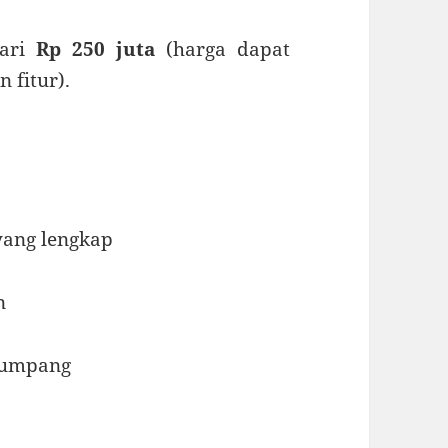
dari
Rp 250 juta
(harga dapat
 fitur).
yang lengkap
n
enumpang