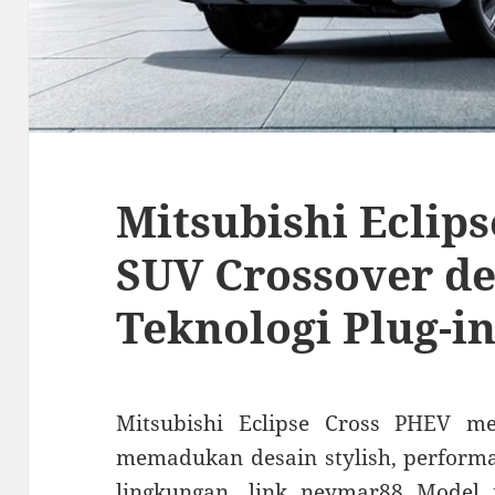
Mitsubishi Eclip
SUV Crossover d
Teknologi Plug-i
Mitsubishi Eclipse Cross PHEV m
memadukan desain stylish, performa
lingkungan.
link neymar88
Model i