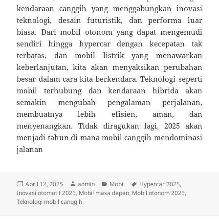
kendaraan canggih yang menggabungkan inovasi
teknologi, desain futuristik, dan performa luar
biasa. Dari mobil otonom yang dapat mengemudi
sendiri hingga hypercar dengan kecepatan tak
terbatas, dan mobil listrik yang menawarkan
keberlanjutan, kita akan menyaksikan perubahan
besar dalam cara kita berkendara. Teknologi seperti
mobil terhubung dan kendaraan hibrida akan
semakin mengubah pengalaman perjalanan,
membuatnya lebih efisien, aman, dan
menyenangkan. Tidak diragukan lagi, 2025 akan
menjadi tahun di mana mobil canggih mendominasi
jalanan
Diposkan
Penulis
Kategori
Tag
April 12, 2025
admin
Mobil
Hypercar 2025
,
pada
Inovasi otomotif 2025
,
Mobil masa depan
,
Mobil otonom 2025
,
Teknologi mobil canggih