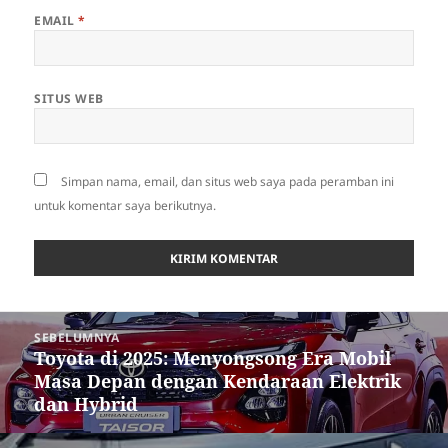
EMAIL
*
SITUS WEB
Simpan nama, email, dan situs web saya pada peramban ini
untuk komentar saya berikutnya.
Navigasi
SEBELUMNYA
pos
Toyota di 2025: Menyongsong Era Mobil
Pos
Masa Depan dengan Kendaraan Elektrik
sebelumnya:
dan Hybrid